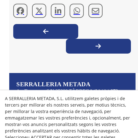
SERRALLERIA METADA
Av. Tarragona, S/N
25300
TÀRREGA
(Lleida)
973
31 42 25
info@metadasl.com
A SERRALLERIA METADA, S.L. utilitzem galetes pròpies i de
tercers per millorar els nostres serveis, per motius tècnics,
per millorar la vostra experiència de navegació, per
Avís Legal
emmagatzemar les vostres preferències i, opcionalment, per
Política Cookies
mostrar-vos anuncis personalitzats segons les vostres
preferències analitzant els vostres hàbits de navegació.
Política de Privacitat
Seleccioneu ACCEPTAR per consentir totes les galetes,