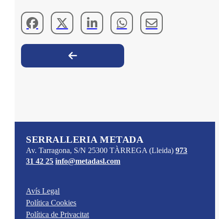
SERRALLERIA METADA
Av. Tarragona, S/N
25300
TÀRREGA
(Lleida)
973
31 42 25
info@metadasl.com
Avís Legal
Política Cookies
Política de Privacitat