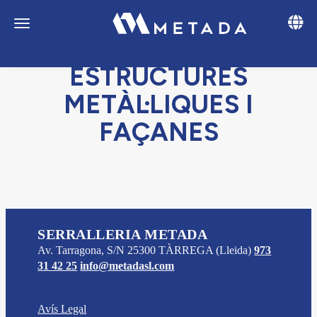
Toggle 
Toggle navigation
ESTRUCTURES
METÀL·LIQUES I
FAÇANES
SERRALLERIA METADA
Av. Tarragona, S/N
25300
TÀRREGA
(Lleida)
973
31 42 25
info@metadasl.com
Avís Legal