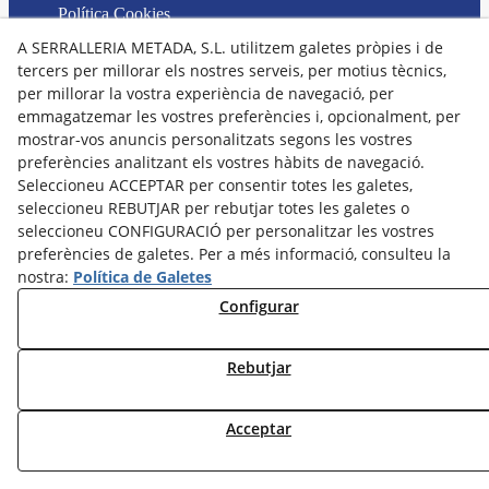
Política Cookies
Política de Privacitat
A SERRALLERIA METADA, S.L. utilitzem galetes pròpies i de
Declaració d'accesibilitat
tercers per millorar els nostres serveis, per motius tècnics,
per millorar la vostra experiència de navegació, per
Empresa
emmagatzemar les vostres preferències i, opcionalment, per
Productes i serveis
mostrar-vos anuncis personalitzats segons les vostres
preferències analitzant els vostres hàbits de navegació.
Projectes
Seleccioneu ACCEPTAR per consentir totes les galetes,
Contacte
seleccioneu REBUTJAR per rebutjar totes les galetes o
seleccioneu CONFIGURACIÓ per personalitzar les vostres
Instagram
preferències de galetes. Per a més informació, consulteu la
nostra:
Política de Galetes
© 08/2026 Serralleria Metada, S.L. - Tots els drets reservats.
Configurar
Rebutjar
Acceptar