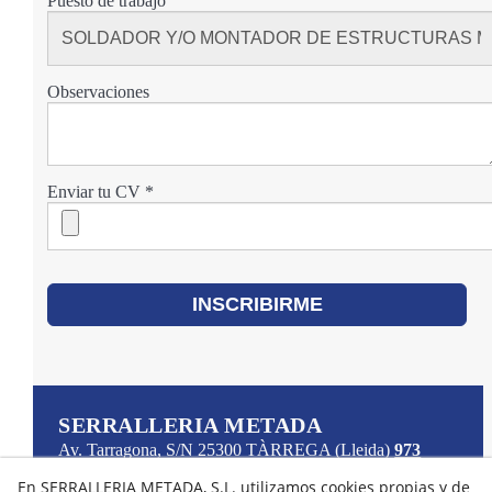
Puesto de trabajo
Observaciones
Enviar tu CV
*
INSCRIBIRME
SERRALLERIA METADA
Av. Tarragona, S/N
25300
TÀRREGA
(Lleida)
973
31 42 25
info@metadasl.com
En SERRALLERIA METADA, S.L. utilizamos cookies propias y de