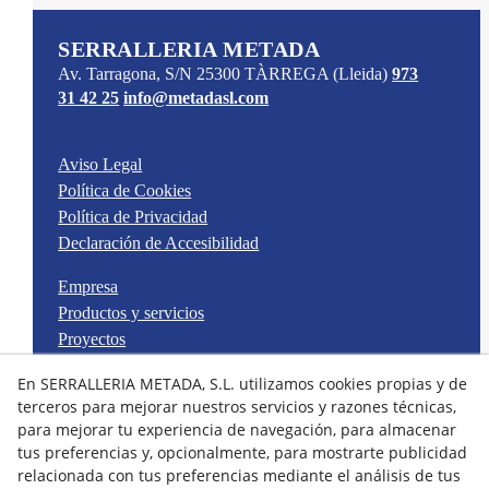
SERRALLERIA METADA
Av. Tarragona, S/N
25300
TÀRREGA
(Lleida)
973
31 42 25
info@metadasl.com
Aviso Legal
Política de Cookies
Política de Privacidad
Declaración de Accesibilidad
Empresa
Productos y servicios
Proyectos
Contacto
En SERRALLERIA METADA, S.L. utilizamos cookies propias y de
terceros para mejorar nuestros servicios y razones técnicas,
Instagram
para mejorar tu experiencia de navegación, para almacenar
tus preferencias y, opcionalmente, para mostrarte publicidad
relacionada con tus preferencias mediante el análisis de tus
© 08/2026 Serralleria Metada, S.L. - Todos los derechos