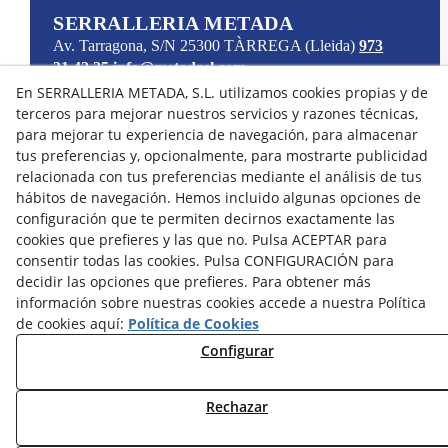
SERRALLERIA METADA
Av. Tarragona, S/N
25300
TÀRREGA
(Lleida)
973
31 42 25
info@metadasl.com
En SERRALLERIA METADA, S.L. utilizamos cookies propias y de
terceros para mejorar nuestros servicios y razones técnicas,
Aviso Legal
para mejorar tu experiencia de navegación, para almacenar
Política de Cookies
tus preferencias y, opcionalmente, para mostrarte publicidad
relacionada con tus preferencias mediante el análisis de tus
Política de Privacidad
hábitos de navegación. Hemos incluido algunas opciones de
Declaración de Accesibilidad
configuración que te permiten decirnos exactamente las
cookies que prefieres y las que no. Pulsa ACEPTAR para
Empresa
consentir todas las cookies. Pulsa CONFIGURACIÓN para
Productos y servicios
decidir las opciones que prefieres. Para obtener más
Proyectos
información sobre nuestras cookies accede a nuestra Política
Contacto
de cookies aquí:
Política de Cookies
Configurar
Instagram
Rechazar
© 08/2026 Serralleria Metada, S.L. - Todos los derechos
reservados.