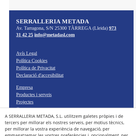
SERRALLERIA METADA
Av. Tarragona, S/N
25300
TÀRREGA
(Lleida)
973
31 42 25
info@metadasl.com
Avís Legal
Política Cookies
Política de Privacitat
Declaració d'accesibilitat
Empresa
Productes i serveis
Projectes
Contacte
A SERRALLERIA METADA, S.L. utilitzem galetes pròpies i de
Instagram
tercers per millorar els nostres serveis, per motius tècnics,
per millorar la vostra experiència de navegació, per
emmagatzemar les vostres preferències i, opcionalment, per