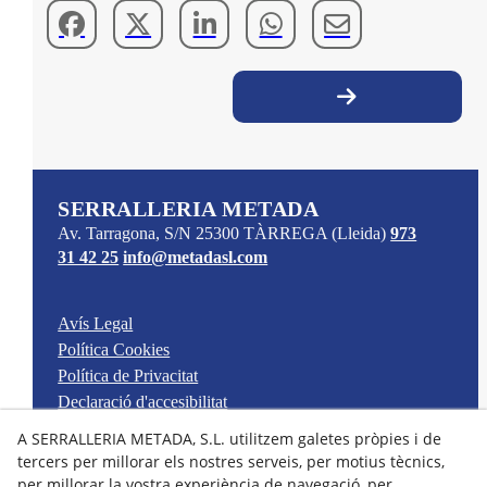
SERRALLERIA METADA
Av. Tarragona, S/N
25300
TÀRREGA
(Lleida)
973
31 42 25
info@metadasl.com
Avís Legal
Política Cookies
Política de Privacitat
Declaració d'accesibilitat
A SERRALLERIA METADA, S.L. utilitzem galetes pròpies i de
Empresa
tercers per millorar els nostres serveis, per motius tècnics,
Productes i serveis
per millorar la vostra experiència de navegació, per